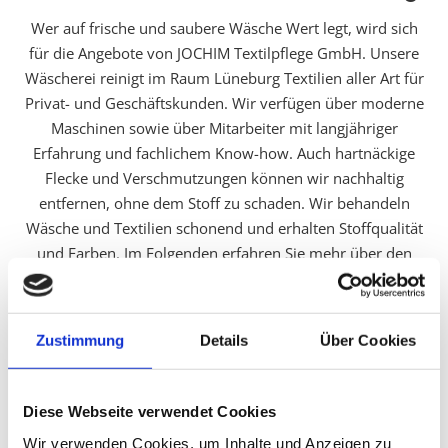
Wer auf frische und saubere Wäsche Wert legt, wird sich
für die Angebote von JOCHIM Textilpflege GmbH. Unsere
Wäscherei reinigt im Raum Lüneburg Textilien aller Art für
Privat- und Geschäftskunden. Wir verfügen über moderne
Maschinen sowie über Mitarbeiter mit langjähriger
Erfahrung und fachlichem Know-how. Auch hartnäckige
Flecke und Verschmutzungen können wir nachhaltig
entfernen, ohne dem Stoff zu schaden. Wir behandeln
Wäsche und Textilien schonend und erhalten Stoffqualität
und Farben. Im Folgenden erfahren Sie mehr über den
Service von JOCHIM Textilpflege GmbH.
Textilpflege für Privat- und Geschäftskunden
Wir übernehmen die Reinigung großer Mengen an Textilien
Zustimmung
Details
Über Cookies
und Wäsche und liefern alles wieder pünktlich aus.
Beispielsweise reinigen wir hauseigene Wäsche,
Berufskleidung und Mietwäsche von Altenheimen. Darüber
Diese Webseite verwendet Cookies
hinaus übernehmen wir die Säuberung und Pflege von
Wir verwenden Cookies, um Inhalte und Anzeigen zu