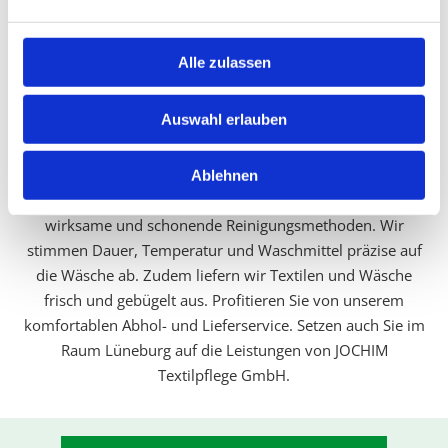
Hemden
Abholung und Anlieferung
Alle zulassen
Zuverlässiger Service
Auswahl erlauben
Unsere Wäscherei reinige und pflegt Wäsche und Textilien
seit über 50 Jahren. Wir greifen nicht nur auf langjährige
Ablehnen
Erfahrung zurück, sondern nutzen auch moderne,
wirksame und schonende Reinigungsmethoden. Wir
stimmen Dauer, Temperatur und Waschmittel präzise auf
die Wäsche ab. Zudem liefern wir Textilen und Wäsche
frisch und gebügelt aus. Profitieren Sie von unserem
komfortablen Abhol- und Lieferservice. Setzen auch Sie im
Raum Lüneburg auf die Leistungen von JOCHIM
Textilpflege GmbH.