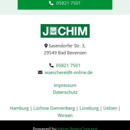
05821 7501
Sasendorfer Str. 3,

29549 Bad Bevensen
05821 7501

waescherei@t-online.de

Impressum
Datenschutz
Hamburg
|
Lüchow Dannenberg
|
Lüneburg
|
Uelzen
|
Winsen
Powered by
Heise RegioConcept