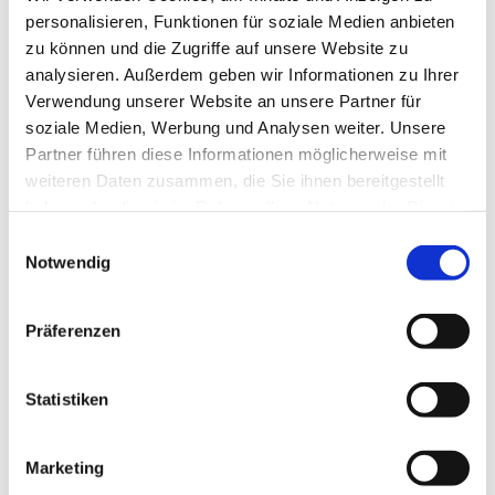
Tischwäsche, Bettwäsche, Privatwäsche und Mietwäsche
personalisieren, Funktionen für soziale Medien anbieten
von Hotels und Gastronomiebetrieben. Bei uns können Sie
zu können und die Zugriffe auf unsere Website zu
einen regelmäßigen Waschservice buchen, einschließlich
analysieren. Außerdem geben wir Informationen zu Ihrer
Abholung und Anlieferung. Selbstverständlich sind wir
Verwendung unserer Website an unsere Partner für
auch für Privatkunden zur Stelle. Wir erzielen
soziale Medien, Werbung und Analysen weiter. Unsere
hervorragende Reinigungsergebnisse bei Bettwäsche,
Partner führen diese Informationen möglicherweise mit
Bettdecken, Gardinen und Kleidung. Mit erprobten und
weiteren Daten zusammen, die Sie ihnen bereitgestellt
effizienten Methoden beseitigen wir auch hartnäckige
haben oder die sie im Rahmen Ihrer Nutzung der Dienste
Verschmutzungen ohne Rückstände. Zudem sorgen wir für
gesammelt haben.
Einwilligungsauswahl
eine schonende und pflegende Behandlung des Stoffs. Für
Notwendig
Hemden und Hosen können Sie unseren Bügelservice
nutzen. Hier ein Überblick über unsere Leistungen:
Präferenzen
Tischwäsche
Bettwäsche
Statistiken
Bettdecken
Gardinen
Berufskleidung
Marketing
Hosen